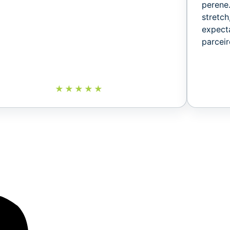
perene
stretc
expecta
parceir