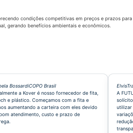
 oferecendo condições competitivas em preços e prazos para
ual, gerando benefícios ambientais e econômicos.
bela Bossardi
COPO Brasil
Elvis
Tr
almente a Kover é nosso fornecedor de fita,
A FUTU
ech e plástico. Começamos com a fita e
solícit
os aumentando a carteira com eles devido
utiliza
bom atendimento, custo e prazo de
variaç
rega.
reduçã
transpa