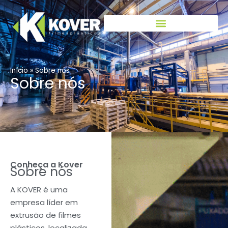
Início
»
Sobre nós
Sobre nós
Conheça a Kover
Sobre nós
A KOVER é uma
empresa líder em
extrusão de filmes
plásticos, localizada