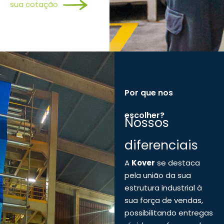
sua cotação
Por que nos
escolher?
Nossos
diferenciais
A
Kover
se destaca
pela união da sua
estrutura industrial à
sua força de vendas,
possibilitando entregas