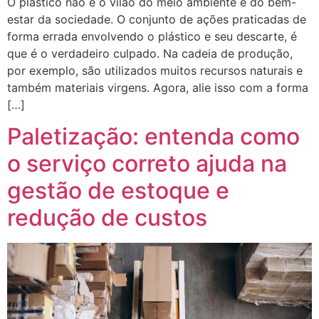
O plástico não é o vilão do meio ambiente e do bem-
estar da sociedade. O conjunto de ações praticadas de
forma errada envolvendo o plástico e seu descarte, é
que é o verdadeiro culpado. Na cadeia de produção,
por exemplo, são utilizados muitos recursos naturais e
também materiais virgens. Agora, alie isso com a forma
[…]
Paletização: entenda como
o serviço correto ajuda na
gestão de estoque e
redução de custos